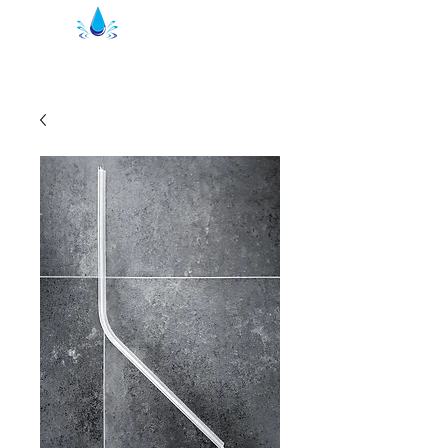
Уплътнения за душ Кристал | душ
профили