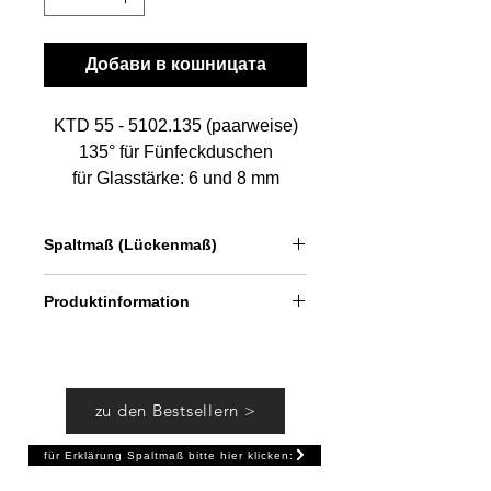
Добави в кошницата
KTD 55 - 5102.135 (paarweise)
135° für Fünfeckduschen
für Glasstärke: 6 und 8 mm
universal
1 Paar = 2 Stück
Spaltmaß (Lückenmaß)
beidseitig gleichschenklig
gesamte Länge einer
ca. 12 - 14 mm
Produktinformation
Dichtung: 890 mm
"made in germany"
Eine Dichtung reicht aus
für einseitige 135° Biegung bei
Türen, die an festen Seitenscheiben
zu den Bestsellern >
befestigt sind.
Der gerade Schenkel der Dichtung
für Erklärung Spaltmaß bitte hier klicken:
beträgt ca. 400 mm
Einsetzbar auch in Verbindung mit