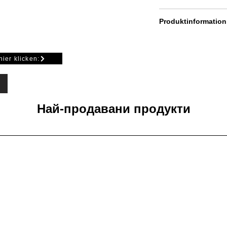
00 cm oder 200cm
ca. 2 - 4 mm
Produktinformation
Dichtung unten zwi
Fliese.
hier klicken:
Einsetzbar auch in V
Montage eines Schwal
Най-продавани продукти