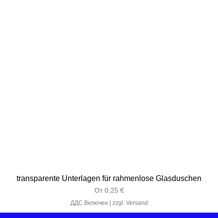
transparente Unterlagen für rahmenlose Glasduschen
Продажна цена
От
0,25 €
ДДС Включен
|
zzgl. Versand