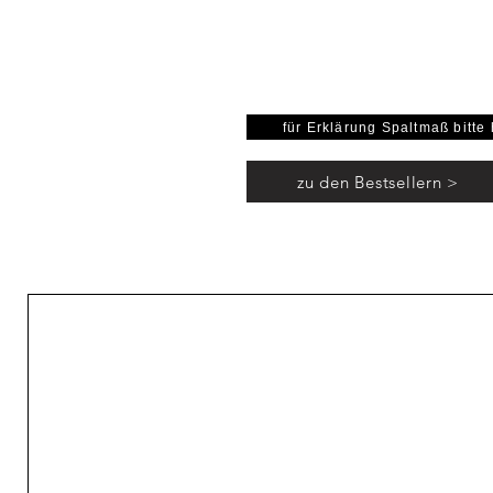
Länge: 1
für Erklärung Spaltmaß bitte 
zu den Bestsellern >