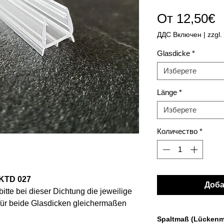
П
От
12,50€
ц
ДДС Включен
|
zzgl.
Glasdicke
*
Изберете
Länge
*
Изберете
Количество
*
KTD 027
Доба
bitte bei dieser Dichtung die jeweilige
für beide Glasdicken gleichermaßen
geeignet)
Spaltmaß (Lücken