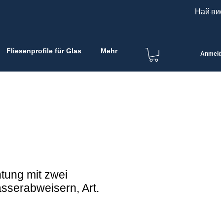
Най-ви
Fliesenprofile für Glas
Mehr
Anmel
tung mit zwei
serabweisern, Art.