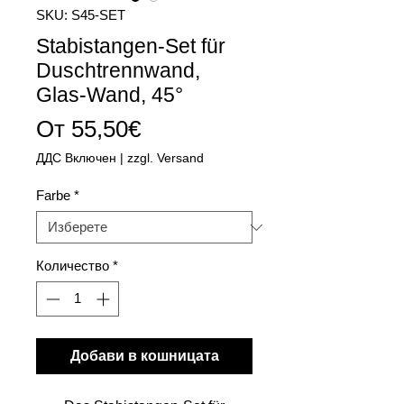
SKU: S45-SET
Stabistangen-Set für
Duschtrennwand,
Glas-Wand, 45°
Продажна
От
55,50€
цена
ДДС Включен
|
zzgl. Versand
Farbe
*
Количество
*
Добави в кошницата