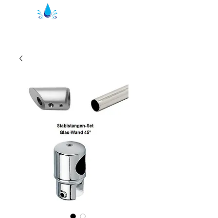
Уплътнения за душ Кристал | душ
профили