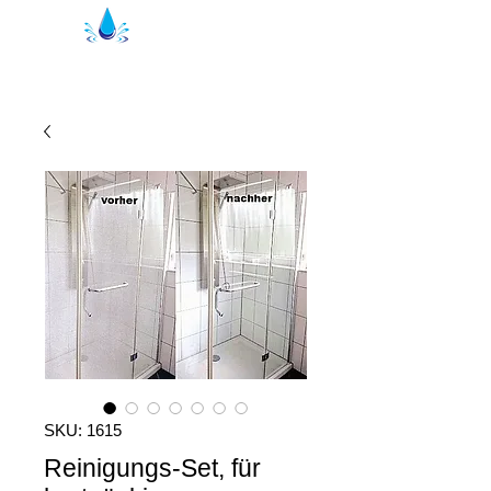
Уплътнения за душ Кристал | душ
профили
SKU: 1615
Reinigungs-Set, für