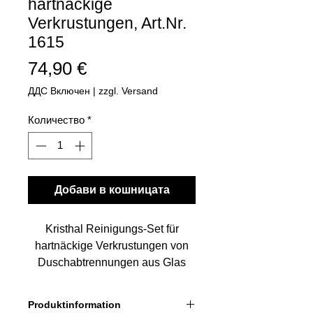
hartnäckige
Verkrustungen, Art.Nr.
1615
Цена
74,90 €
ДДС Включен
|
zzgl. Versand
Количество
*
Добави в кошницата
Kristhal Reinigungs-Set für
hartnäckige Verkrustungen von
Duschabtrennungen aus Glas
und von Fliesenbelägen
Reinigt stark verkalkte
Produktinformation
Glasduschen und macht das Glas