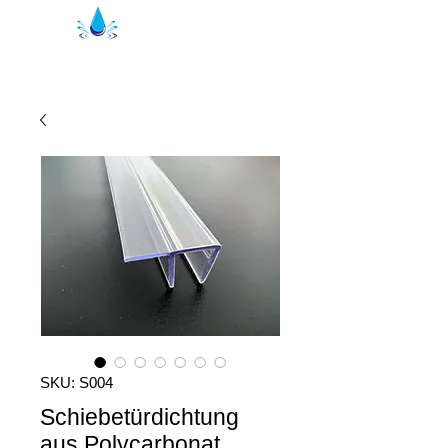
Уплътнения за душ Кристал | душ
профили
SKU: S004
Schiebetürdichtung
aus Polycarbonat,