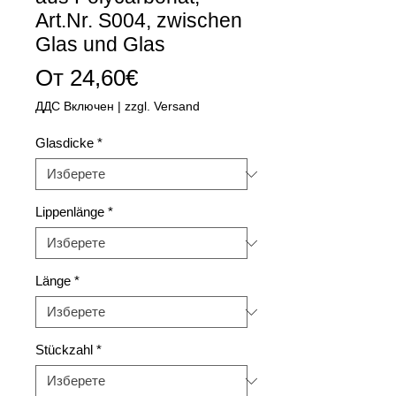
Art.Nr. S004, zwischen
Glas und Glas
Продажна
От
24,60€
цена
ДДС Включен
|
zzgl. Versand
Glasdicke
*
Lippenlänge
*
Länge
*
Stückzahl
*