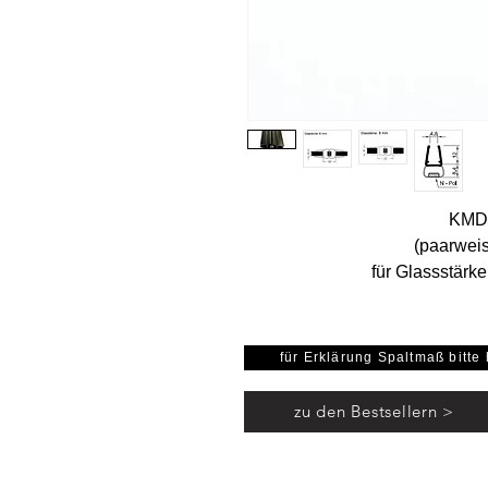
KMD1
(paarweis
für Glassstärk
Länge: 2
für Erklärung Spaltmaß bitte 
zu den Bestsellern >