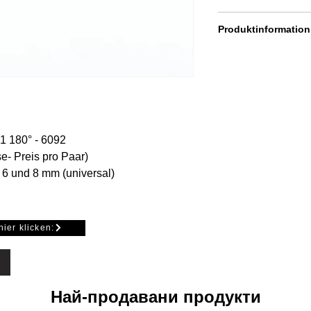
ca. 22 mm bei 8 mm
Produktinformation
ca. 18 mm bei 6 mm
"made in germany"
Dichtung mit Zuhaltu
Mengen-Rabatt bei K
 180° - 6092
e- Preis pro Paar)
e 6 und 8 mm (universal)
00 cm und 250 cm
hier klicken:
Най-продавани продукти