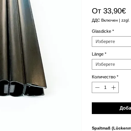
П
От
33,90€
ц
ДДС Включен
|
zzgl.
Glasdicke
*
Изберете
Länge
*
Изберете
Количество
*
Доба
Spaltmaß (Lücken