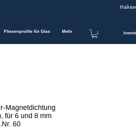
Най-ви
Fliesenprofile für Glas
Mehr
Anmel
r-Magnetdichtung
), für 6 und 8 mm
t.Nr. 60