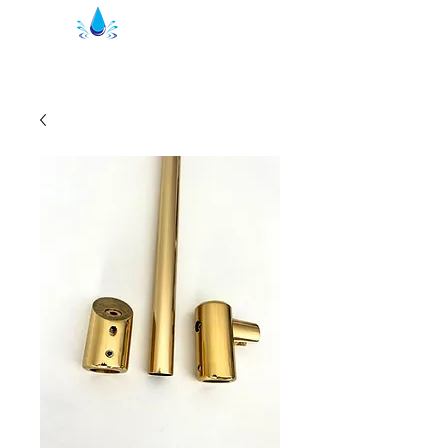
Уплътнения за душ Кристал | душ
профили