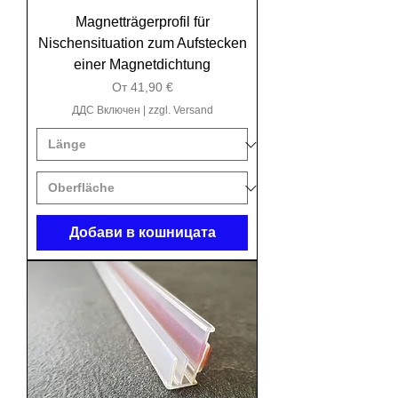
Magnetträgerprofil für
Nischensituation zum Aufstecken
einer Magnetdichtung
Продажна цена
От
41,90 €
ДДС Включен
|
zzgl. Versand
Добави в кошницата