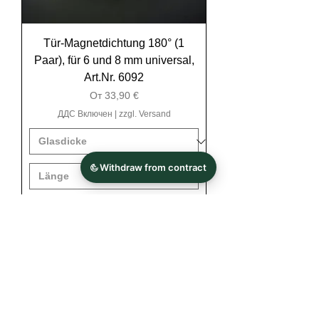
Tür-Magnetdichtung 180° (1
Paar), für 6 und 8 mm universal,
Art.Nr. 6092
Продажна цена
От
33,90 €
ДДС Включен
|
zzgl. Versand
Добави в кошницата
paarweise