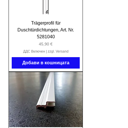
Trägerprofil für
Duschtürdichtungen, Art. Nr.
5281040
Цена
45,90 €
ДДС Включен
|
zzgl. Versand
Добави в кошницата