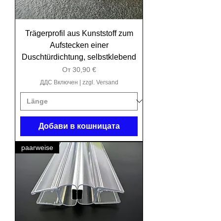
Trägerprofil aus Kunststoff zum
Aufstecken einer
Duschtürdichtung, selbstklebend
Продажна цена
От
30,90 €
ДДС Включен
|
zzgl. Versand
Добави в кошницата
paarweise