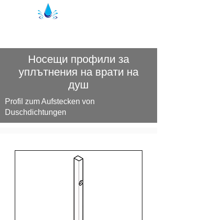
Уплътнения за душ Кристал | душ
профили
Носещи профили за
уплътнения на врати на
душ
Profil zum Aufstecken von
Duschdichtungen