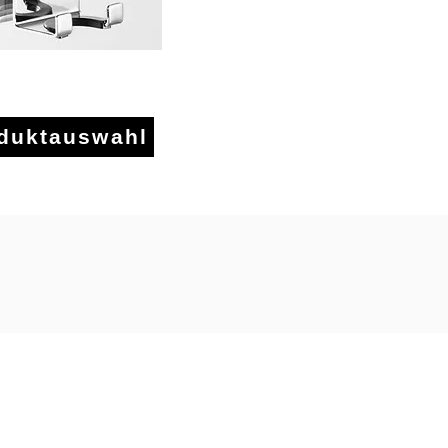
n u. Halter
oduktauswahl
3512