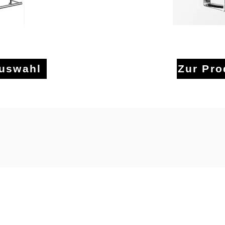
lter
Hake
auswahl
Zur Pr
адрес:
контакт:
зайн на душ и вана
Тел.09293 9339580
ас Вебер eK
Факс 09293 9339611
ферщрасе 9
Мобилни и WhatsApp: 0171 838
180 планина
sale@kristhal.de