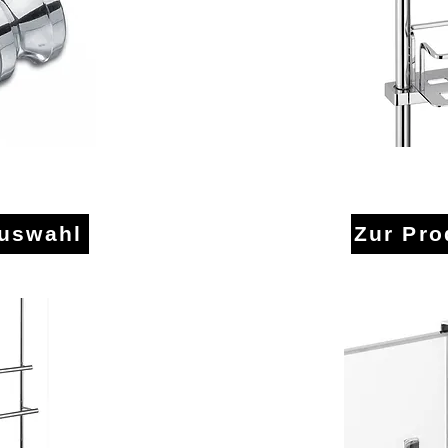
iffe
Du
auswahl
Zur Pr