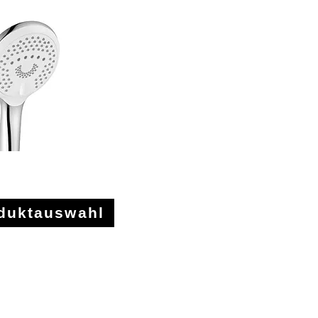
ndbrause
duktauswahl