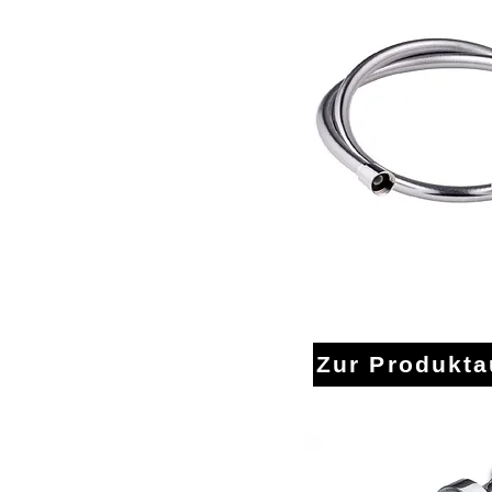
Brauseschl
h
Zur Produkt