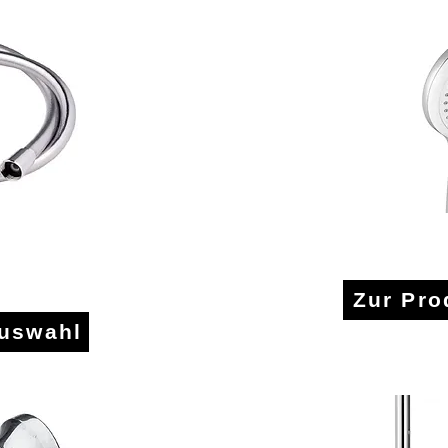
auc
Ha
Zur Pro
auswahl