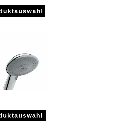
oduktauswahl
sestangen
duktauswahl