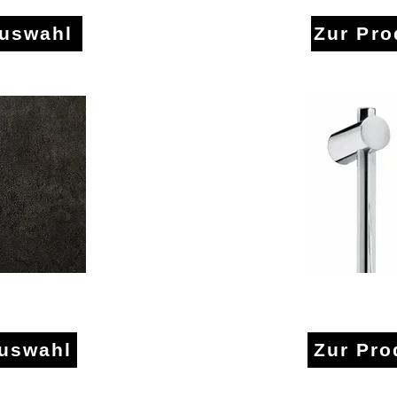
auswahl
Zur Pr
likone
Brau
auswahl
Zur Pro