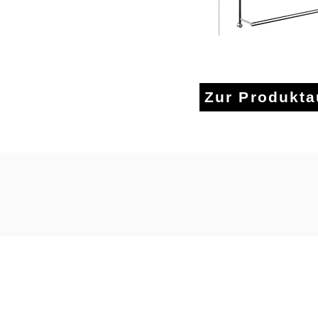
Handtuchha
Zur Produkt
Кристал ди
Том
Хо
95