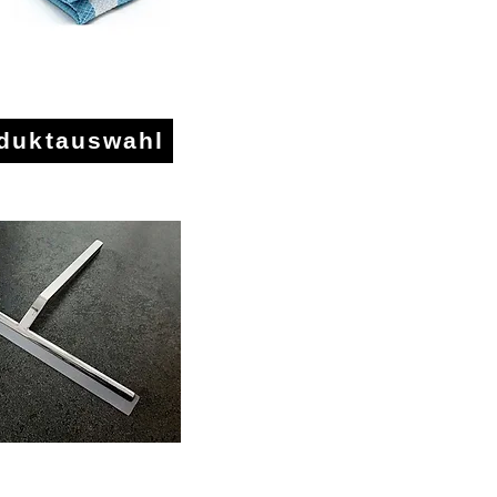
nd Glasreiniger
oduktauswahl
habzieher