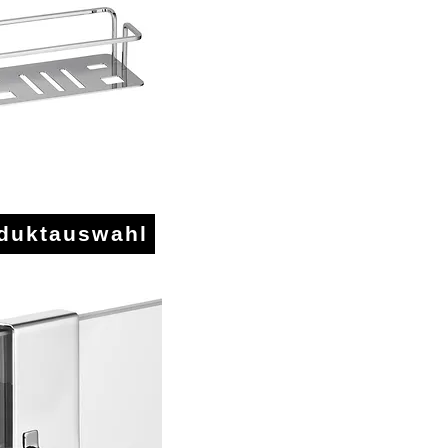
schkörbe
oduktauswahl