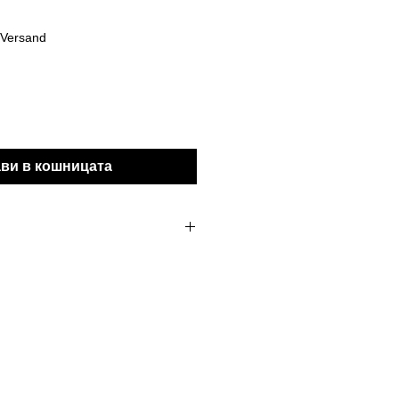
а
 Versand
ви в кошницата