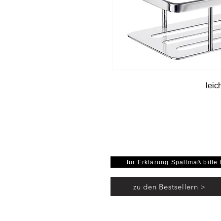
leic
für Erklärung Spaltmaß bitte 
zu den Bestsellern >