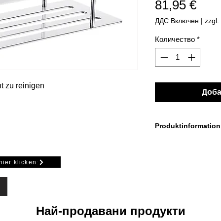
Цен
81,95 €
ДДС Включен
|
zzgl.
Количество
*
ht zu reinigen
Доба
Produktinformation
Farbe: Chrom glanz
250 x 103 mm
hier klicken:
Höhe 60 mm
Най-продавани продукти