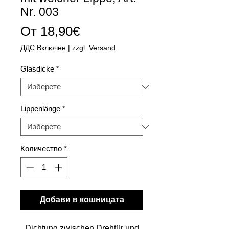
Nr. 003
Продажна
От
18,90€
цена
ДДС Включен
|
zzgl. Versand
Glasdicke
*
Lippenlänge
*
Количество
*
Добави в кошницата
Dichtung zwischen Drehtür und