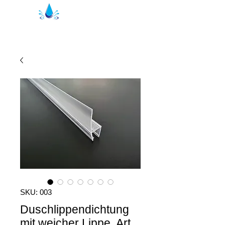
Уплътнения за душ Кристал | душ
профили
SKU: 003
Duschlippendichtung
mit weicher Lippe, Art.