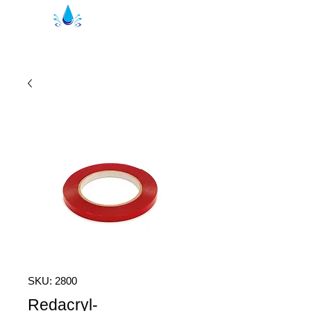
Уплътнения за душ Кристал | душ
профили
SKU: 2800
Redacryl-