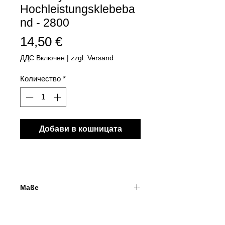
Hochleistungsklebeba
nd - 2800
Цена
14,50 €
ДДС Включен
|
zzgl. Versand
Количество
*
Добави в кошницата
Maße
Länge 5 m
9,0 x 1,0 mm