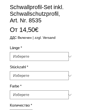
Schwallprofil-Set inkl.
Schwallschutzprofil,
Art. Nr. 8535
Продажна
От
14,50€
цена
ДДС Включен
|
zzgl. Versand
Länge
*
Stückzahl
*
Farbe
*
Количество
*