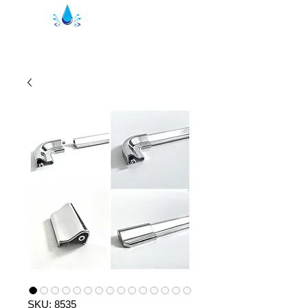
Уплътнения за душ Кристал | душ
профили
SKU: 8535