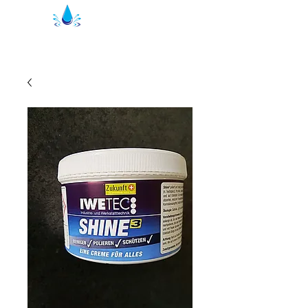
Уплътнения за душ Кристал | душ
профили